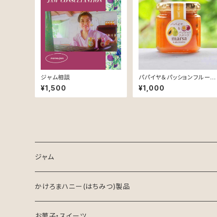
ジャム相談
パパイヤ＆パッションフルーツ
ジャム
¥1,500
¥1,000
ジャム
ジャム
かけろまハニー(はちみつ)製品
はちみつジャム
はちみつ
お菓子・スイーツ