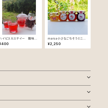
ハイビスカステイー 酸味の
marsa小さなごちそうミニジ
ある きれいなルビー色のお
ャムとはちみつセット
¥400
¥2,250
茶