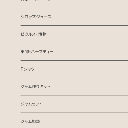
ミックスジャム
はちみつ製品
焼き菓子
シロップジュース
マーマレード
チーズケーキ
ピクルス・漬物
ミニジャム
ピクルスセット
果物・ハーブティー
たんかん
Tシャツ
ハーブティー
ジャム作りキット
ジャムセット
ジャム相談