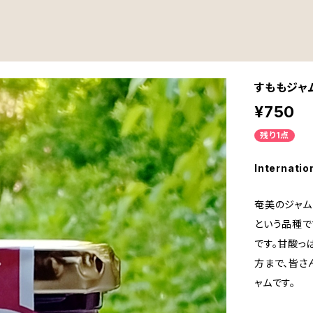
すももジャ
¥750
残り1点
Internatio
奄美のジャム
という品種で
です。甘酸っ
方まで、皆さ
ャムです。