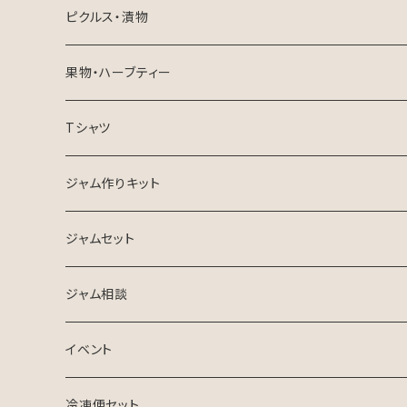
マーマレード
チーズケーキ
ピクルス・漬物
ミニジャム
ピクルスセット
果物・ハーブティー
たんかん
Tシャツ
ハーブティー
ジャム作りキット
ジャムセット
ジャム相談
イベント
冷凍便セット