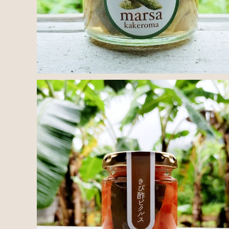
SOLD OUT
にんじんシークワサーきび酢ピクルス
¥600