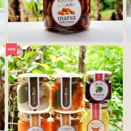
SOLD OUT
marsa（=おいしい）朝食セット
¥4,400