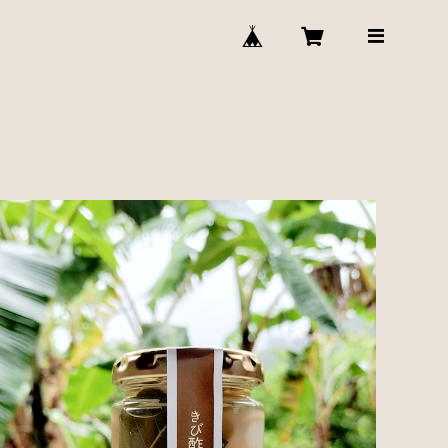
うずら卵きび酢ピクルス
¥600