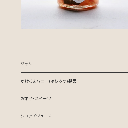
ジャム
ジャム
かけろまハニー(はちみつ)製品
はちみつジャム
はちみつ
お菓子・スイーツ
ミックスジャム
はちみつ製品
焼き菓子
シロップジュース