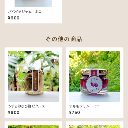
パパイヤジャム ミニ
¥600
その他の商品
うずら卵きび酢ピクルス
すももジャム ミニ
¥600
¥750