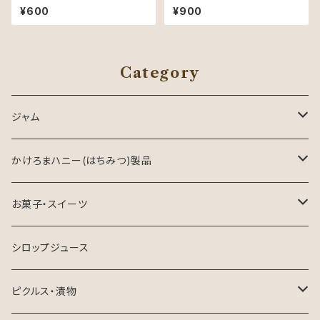
¥600
¥900
Category
ジャム
ジャム
かけろまハニー(はちみつ)製品
はちみつジャム
はちみつ
お菓子・スイーツ
ミックスジャム
はちみつ製品
焼き菓子
シロップジュース
マーマレード
チーズケーキ
ピクルス・漬物