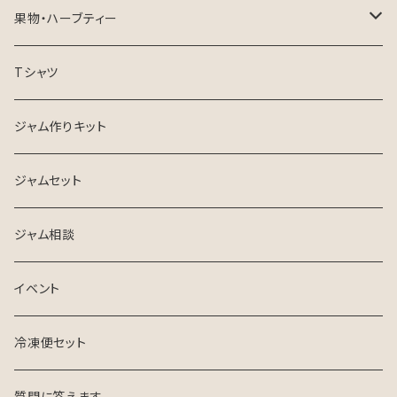
ミニジャム
ピクルスセット
果物・ハーブティー
たんかん
Tシャツ
ハーブティー
ジャム作りキット
ジャムセット
ジャム相談
イベント
冷凍便セット
質問に答えます