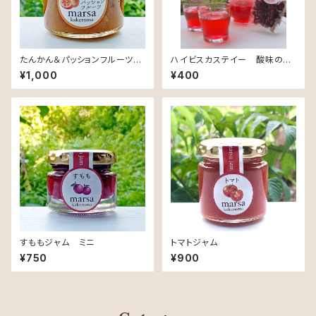
たんかん＆パッションフルーツジ
ハイビスカステイー 酸味のあ
ャム
る きれいなルビー色のお茶
¥1,000
¥400
すももジャム ミニ
トマトジャム
¥750
¥900