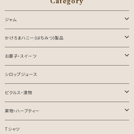
Category
ジャム
ジャム
かけろまハニー(はちみつ)製品
はちみつジャム
はちみつ
お菓子・スイーツ
ミックスジャム
はちみつ製品
焼き菓子
シロップジュース
マーマレード
チーズケーキ
ピクルス・漬物
ミニジャム
ピクルスセット
果物・ハーブティー
たんかん
Tシャツ