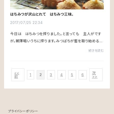
はちみつが沢山とれて はちみつ三昧。
2017/07/25 22:34
今日は はちみつを搾りました。と言っても 主人がです
が。朝薄暗いうちに搾ります。みつばちが蜜を取り始める前
に。今日採ってきたばかりの蜜が入ると糖度が下がるから
続きを読む
です。たくさん取れたので、はちみつ三昧...
<<
次
1
2
3
4
5
6
前
>>
プライバシーポリシー